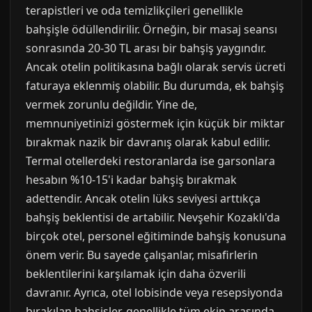
terapistleri ve oda temizlikçileri genellikle
bahşişle ödüllendirilir. Örneğin, bir masaj seansı
sonrasında 20-30 TL arası bir bahşiş yaygındır.
Ancak otelin politikasına bağlı olarak servis ücreti
faturaya eklenmiş olabilir. Bu durumda, ek bahşiş
vermek zorunlu değildir. Yine de,
memnuniyetinizi göstermek için küçük bir miktar
bırakmak nazik bir davranış olarak kabul edilir.
Termal otellerdeki restoranlarda ise garsonlara
hesabın %10-15'i kadar bahşiş bırakmak
adettendir. Ancak otelin lüks seviyesi arttıkça
bahşiş beklentisi de artabilir. Nevşehir Kozaklı'da
birçok otel, personel eğitiminde bahşiş konusuna
önem verir. Bu sayede çalışanlar, misafirlerin
beklentilerini karşılamak için daha özverili
davranır. Ayrıca, otel lobisinde veya resepsiyonda
bırakılan bahşişler, genellikle tüm ekip arasında