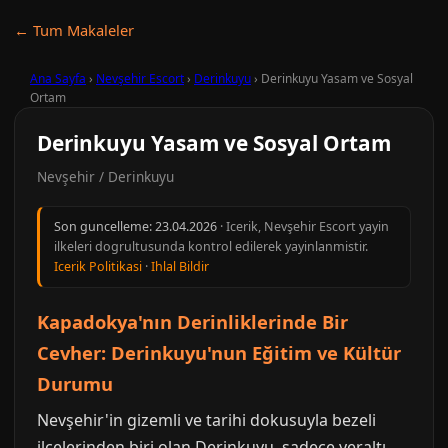
← Tum Makaleler
Ana Sayfa
›
Nevşehir Escort
›
Derinkuyu
›
Derinkuyu Yasam ve Sosyal
Ortam
Derinkuyu Yasam ve Sosyal Ortam
Nevşehir / Derinkuyu
Son guncelleme:
23.04.2026
· Icerik, Nevşehir Escort yayin
ilkeleri dogrultusunda kontrol edilerek yayinlanmistir.
Icerik Politikasi
·
Ihlal Bildir
Kapadokya'nın Derinliklerinde Bir
Cevher: Derinkuyu'nun Eğitim ve Kültür
Durumu
Nevşehir'in gizemli ve tarihi dokusuyla bezeli
ilçelerinden biri olan Derinkuyu, sadece yeraltı