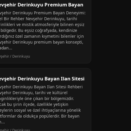
vşehir Derinkuyu Premium Bayan
vşehir Derinkuyu Premium Bayan Deneyimi:
el Bir Rehber Nevşehir Derinkuyu, tarihi
inlikleri ve mistik atmosferiyle bilinen eşsiz
 bölgedir. Bu eşsiz coğrafyada, kendinize
rdığınız özel zamanın kıymetini bilenler için
vşehir Derinkuyu premium bayan konsepti,
adan...
şehir / Derinkuyu
vşehir Derinkuyu Bayan Ilan Sitesi
vşehir Derinkuyu Bayan Ilan Sitesi Rehberi
vşehir Derinkuyu, tarihi ve kültürel
ginlikleriyle öne çıkan bir bölgemizdir.
ak bu şirin ilçede, özellikle yetişkin
eylerin sosyal ve özel ihtiyaçlarına yönelik
atformlar da oldukça popülerdir. Bir bayan
n...
şehir / Derinkuyu