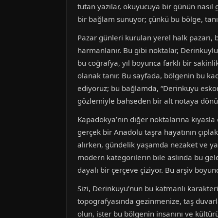
tutan yazılar, okuyucuya bir günün nasıl ge
bir bağlam sunuyor; çünkü bu bölge, tanıma
Pazar günleri kurulan yerel halk pazarı,
harmanlanır. Bu gibi noktalar, Derinkuylu
bu coğrafya, yıl boyunca farklı bir sakinli
olanak tanır. Bu sayfada, bölgenin bu kad
ediyoruz; bu bağlamda, “Derinkuyu eskort”
gözlemiyle bahseden bir alt notaya dönüşü
Kapadokya’nın diğer noktalarına kıyasla 
gerçek bir Anadolu taşra hayatının çıplakl
alırken, gündelik yaşamda nezaket ve yava
modern kategorilerin bile aslında bu gel
dayalı bir çerçeve çiziyor. Bu arşiv boyu
Sizi, Derinkuyu’nun bu katmanlı karakteri
topografyasında gezinmenize, taş duvarlar
olun, ister bu bölgenin insanını ve kültü