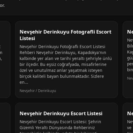
or.
Nevşehir Derinkuyu Fotografli Escort
Ne
Listesi
Ne
Bi
t
Nevşehir Derinkuyu Fotoğraflı Escort Listesi
Ka
im
Rehberi Nevşehir Derinkuyu, Kapadokya'nın
güz
u,
kalbinde yer alan ve tarihi yeraltı şehriyle ünlü
per
bir ilçedir. Bu eşsiz coğrafyada, misafirlerine
bin
özel ve unutulmaz anlar yaşatmak isteyen
birçok kaliteli bayan bulunmaktadır. Sizlere
Nev
en...
Nevşehir / Derinkuyu
Nevşehir Derinkuyu Escort Listesi
Ne
Nevşehir Derinkuyu Escort Listesi: Şehrin
Nev
Gizemli Yeraltı Dünyasında Rehberiniz
ve