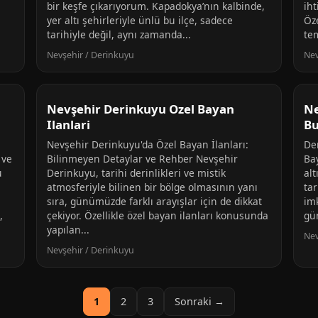
bir keşfe çıkarıyorum. Kapadokya’nın kalbinde,
ih
yer altı şehirleriyle ünlü bu ilçe, sadece
Öz
tarihiyle değil, aynı zamanda...
te
Nevşehir / Derinkuyu
Nev
Nevşehir Derinkuyu Ozel Bayan
Ne
Ilanlari
Bu
Nevşehir Derinkuyu'da Özel Bayan İlanları:
De
 ve
Bilinmeyen Detaylar ve Rehber Nevşehir
Ba
u
Derinkuyu, tarihi derinlikleri ve mistik
alt
atmosferiyle bilinen bir bölge olmasının yanı
ta
sıra, günümüzde farklı arayışlar için de dikkat
imk
,
çekiyor. Özellikle özel bayan ilanları konusunda
gü
yapılan...
Nev
Nevşehir / Derinkuyu
1
2
3
Sonraki →