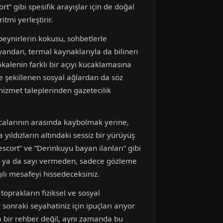
rt” gibi spesifik arayışlar için de doğal
tmi yerleştirir.
peynirlerin kokusu, sohbetlerle
 yandan, termal kaynaklarıyla da bilinen
makalenin farklı bir açıyı kucaklamasına
re şekillenen sosyal ağlardan da söz
hizmet taleplerinden gazetecilik
acalarının arasında kaybolmak yerine,
yıldızların altındaki sessiz bir yürüyüş
scort” ve “Derinkuyu bayan ilanları” gibi
tik ya da sayı vermeden, sadece gözleme
gılı mesafeyi hissedeceksiniz.
oprakların fiziksel ve sosyal
onraki seyahatiniz için ipuçları arıyor
ca bir rehber değil, aynı zamanda bu