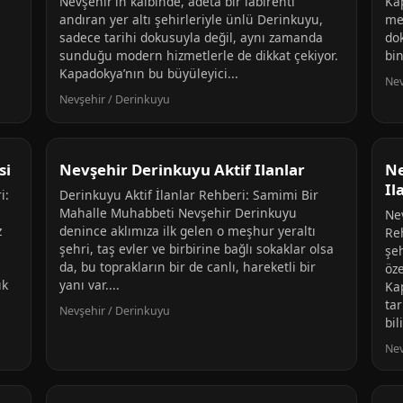
Nevşehir’in kalbinde, adeta bir labirenti
Ka
andıran yer altı şehirleriyle ünlü Derinkuyu,
mer
sadece tarihi dokusuyla değil, aynı zamanda
dok
sunduğu modern hizmetlerle de dikkat çekiyor.
bin
Kapadokya’nın bu büyüleyici...
Nev
Nevşehir / Derinkuyu
si
Nevşehir Derinkuyu Aktif Ilanlar
Ne
Il
i:
Derinkuyu Aktif İlanlar Rehberi: Samimi Bir
Mahalle Muhabbeti Nevşehir Derinkuyu
Ne
z
denince aklımıza ilk gelen o meşhur yeraltı
Re
şehri, taş evler ve birbirine bağlı sokaklar olsa
şeh
da, bu toprakların bir de canlı, hareketli bir
öze
ık
yanı var....
Ka
ta
Nevşehir / Derinkuyu
bili
Nev