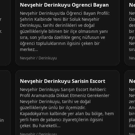
Nevşehir Derinkuyu Ogrenci Bayan
Ne
Nevşehir Derinkuyu'da Öğrenci Bayan Profili:
Ne
r
Şehrin Kalbinde Yeni Bir Soluk Nevşehir
Öz
Derinkuyu, tarihi derinlikleri ve doğal
der
r.
güzellikleriyle bilinen bir ilçe olmasının yanı
bir
sıra, son yıllarda özellikle genç nüfusun ve
ayı
öğrenci topluluklarının ilgisini çeken bir
Ne
merkez...
sır
Nevşehir / Derinkuyu
Nev
Nevşehir Derinkuyu Sarisin Escort
Ne
Nevşehir Derinkuyu Sarışın Escort Rehberi:
Ne
Profil Aramanızda Dikkat Etmeniz Gerekenler
Ne
Nevşehir Derinkuyu, tarihi ve doğal
zen
güzellikleriyle ünlü bir ilçemizdir.
Anc
Kapadokya’nın kalbinde yer alan bu bölge, hem
bir
yerli hem de yabancı ziyaretçilerin ilgisini
pl
in
çeker. Bu hareketli...
ila
Nevşehir / Derinkuyu
Nev