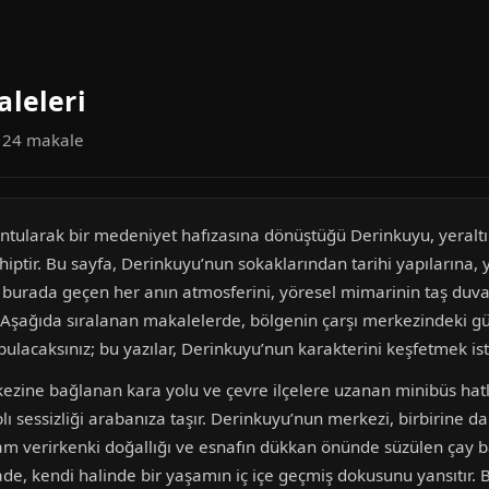
leleri
a 24 makale
ontularak bir medeniyet hafızasına dönüştüğü Derinkuyu, yeraltı 
hiptir. Bu sayfa, Derinkuyu’nun sokaklarından tarihi yapılarına
 burada geçen her anın atmosferini, yöresel mimarinin taş duvarl
. Aşağıda sıralanan makalelerde, bölgenin çarşı merkezindeki gü
acaksınız; bu yazılar, Derinkuyu’nun karakterini keşfetmek istey
ezine bağlanan kara yolu ve çevre ilçelere uzanan minibüs hatlar
lı sessizliği arabanıza taşır. Derinkuyu’nun merkezi, birbirine da
elam verirkenki doğallığı ve esnafın dükkan önünde süzülen çay 
iyade, kendi halinde bir yaşamın iç içe geçmiş dokusunu yansıtır.