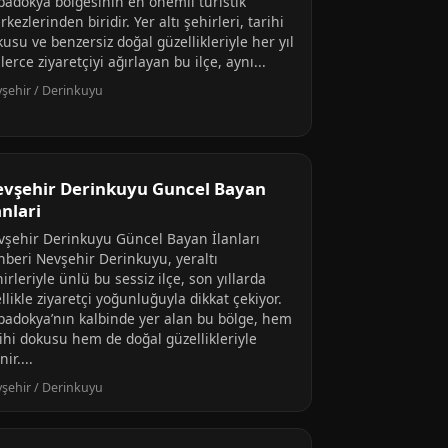
padokya bölgesinin en önemli turistik
kezlerinden biridir. Yer altı şehirleri, tarihi
usu ve benzersiz doğal güzellikleriyle her yıl
lerce ziyaretçiyi ağırlayan bu ilçe, aynı...
şehir / Derinkuyu
vşehir Derinkuyu Guncel Bayan
anlari
vşehir Derinkuyu Güncel Bayan İlanları
hberi Nevşehir Derinkuyu, yeraltı
irleriyle ünlü bu sessiz ilçe, son yıllarda
llikle ziyaretçi yoğunluğuyla dikkat çekiyor.
padokya’nın kalbinde yer alan bu bölge, hem
rihi dokusu hem de doğal güzellikleriyle
nir....
şehir / Derinkuyu