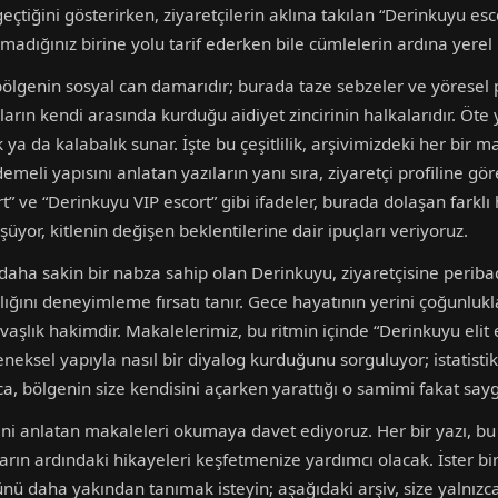
çtiğini gösterirken, ziyaretçilerin aklına takılan “Derinkuyu esco
dığınız birine yolu tarif ederken bile cümlelerin ardına yerel ri
 bölgenin sosyal can damarıdır; burada taze sebzeler ve yöresel 
ların kendi arasında kurduğu aidiyet zincirinin halkalarıdır. Öte
k ya da kalabalık sunar. İşte bu çeşitlilik, arşivimizdeki her bir 
emeli yapısını anlatan yazıların yanı sıra, ziyaretçi profiline gö
 ve “Derinkuyu VIP escort” gibi ifadeler, burada dolaşan farklı 
yor, kitlenin değişen beklentilerine dair ipuçları veriyoruz.
daha sakin bir nabza sahip olan Derinkuyu, ziyaretçisine perib
ığını deneyimleme fırsatı tanır. Gece hayatının yerini çoğunlukla 
şlık hakimdir. Makalelerimiz, bu ritmin içinde “Derinkuyu elit e
eneksel yapıyla nasıl bir diyalog kurduğunu sorguluyor; istatis
nca, bölgenin size kendisini açarken yarattığı o samimi fakat say
ni anlatan makaleleri okumaya davet ediyoruz. Her bir yazı, bu t
ın ardındaki hikayeleri keşfetmenize yardımcı olacak. İster bir s
rünü daha yakından tanımak isteyin; aşağıdaki arşiv, size yalnız