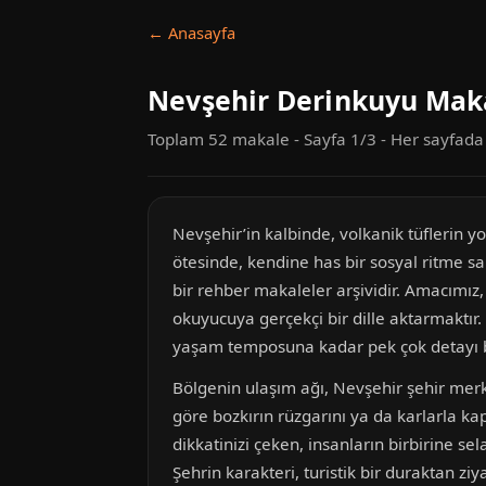
← Anasayfa
Nevşehir Derinkuyu Maka
Toplam 52 makale - Sayfa 1/3 - Her sayfad
Nevşehir’in kalbinde, volkanik tüflerin y
ötesinde, kendine has bir sosyal ritme sa
bir rehber makaleler arşividir. Amacımız,
okuyucuya gerçekçi bir dille aktarmaktır
yaşam temposuna kadar pek çok detayı bul
Bölgenin ulaşım ağı, Nevşehir şehir merk
göre bozkırın rüzgarını ya da karlarla kap
dikkatinizi çeken, insanların birbirine s
Şehrin karakteri, turistik bir duraktan z