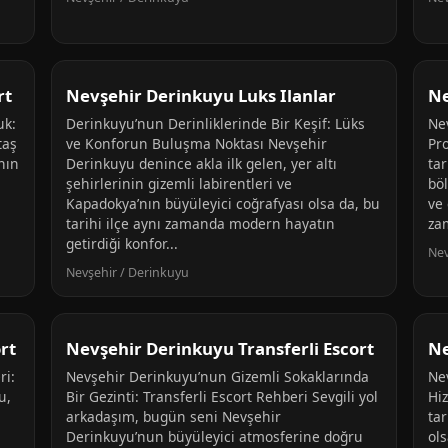
rt
Nevşehir Derinkuyu Luks Ilanlar
Ne
uk:
Derinkuyu’nun Derinliklerinde Bir Keşif: Lüks
Ne
taş
ve Konforun Buluşma Noktası Nevşehir
Pr
nın
Derinkuyu denince akla ilk gelen, yer altı
tar
şehirlerinin gizemli labirentleri ve
böl
Kapadokya’nın büyüleyici coğrafyası olsa da, bu
ve 
tarihi ilçe aynı zamanda modern hayatın
za
getirdiği konfor...
Nev
Nevşehir / Derinkuyu
rt
Nevşehir Derinkuyu Transferli Escort
Ne
ri:
Nevşehir Derinkuyu’nun Gizemli Sokaklarında
Ne
u,
Bir Gezinti: Transferli Escort Rehberi Sevgili yol
Hi
arkadaşım, bugün seni Nevşehir
tar
Derinkuyu’nun büyüleyici atmosferine doğru
ol