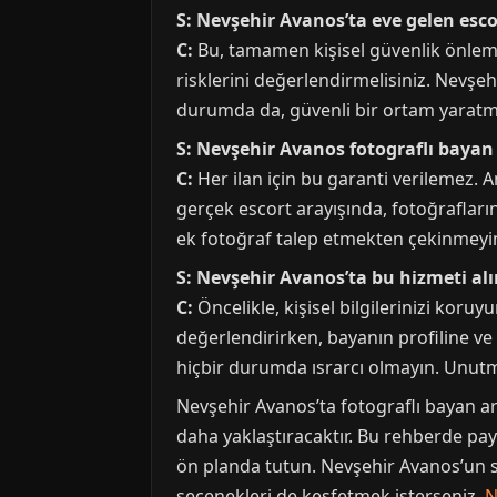
S: Nevşehir Avanos’ta eve gelen esc
C:
Bu, tamamen kişisel güvenlik önlemle
risklerini değerlendirmelisiniz. Nevşe
durumda da, güvenli bir ortam yaratm
S: Nevşehir Avanos fotograflı bayan 
C:
Her ilan için bu garanti verilemez. 
gerçek escort arayışında, fotoğraflar
ek fotoğraf talep etmekten çekinmeyi
S: Nevşehir Avanos’ta bu hizmeti al
C:
Öncelikle, kişisel bilgilerinizi kor
değerlendirirken, bayanın profiline ve r
hiçbir durumda ısrarcı olmayın. Unutmayı
Nevşehir Avanos’ta fotograflı bayan ar
daha yaklaştıracaktır. Bu rehberde payl
ön planda tutun. Nevşehir Avanos’un sı
seçenekleri de keşfetmek isterseniz,
N