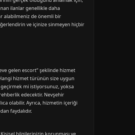
adarının gerçek olduğunu anlamak için,
anan ilanlar genellikle daha
ar alabilmeniz de önemli bir
ğerlendirin ve içinize sinmeyen hiçbir
 eve gelen escort” şeklinde hizmet
. Hangi hizmet türünün size uygun
it geçirmek mi istiyorsunuz, yoksa
rehberlik edecektir. Nevşehir
a olabilir. Ayrıca, hizmetin içeriği
dan faydalıdır.
Kişisel bilgilerinizin korunması ve