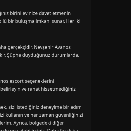
ınız birini evinize davet etmenin
llü bir buluşma imkanı sunar. Her iki
daha gerçekçidir. Nevşehir Avanos
rekir. Şüphe duyduğunuz durumlarda,
anos escort seçeneklerini
 belirleyin ve rahat hissetmediğiniz
ek, sizi istediğiniz deneyime bir adım
izi kullanın ve her zaman güvenliğinizi
erim. Ayrıca, bölgedeki diğer
 de göz atabilirsiniz. Daha farklı bir