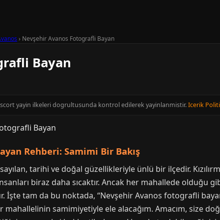
Avanos
›
Nevşehir Avanos Fotografli Bayan
rafli Bayan
Escort yayin ilkeleri dogrultusunda kontrol edilerek yayinlanmistir.
Icerik Polit
Bayan Rehberi: Samimi Bir Bakış
ılan, tarihi ve doğal güzellikleriyle ünlü bir ilçedir. Kızılı
 insanları biraz daha sıcaktır. Ancak her mahallede olduğu g
ur. İşte tam da bu noktada, “Nevşehir Avanos fotografli baya
ir mahallelinin samimiyetiyle ele alacağım. Amacım, size doğr