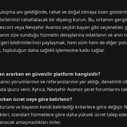
luşma anı geldiğinde, rahat ve doğal olmaya özen gösterin. İl
irbirinizi rahatlatacak bir diyalog kurun. Bu, ortamın gergin
escort veya Nevşehir Avanos seçkin bayan gibi seçenekler, ge
ayanın size sunduğu hizmetin detaylarına odaklanın ve anın 
eri bildirimlerinizi paylaşmak, hem sizin hem de diğer potans
 topluluğun daha sağlıklı işlemesine katkı sağlar.
yan ararken en güvenilir platform hangisidir?
nıcı yorumlarının ve referanslarının yer aldığı, denetimli sitel
da ipucu verir. Ayrıca, Nevşehir Avanos yerel forumlarını taki
ırken ücret neye göre belirlenir?
 türüne ve bayanın kendi belirlediği kriterlere göre değişir.
ekleri, standart hizmetlere göre daha yüksek ücret talep ed
nacak anlaşmazlıkları önler.