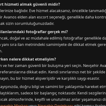
ort hizmeti almak güvenli midir?
rinize bağlıdır. Eve hizmet alacaksanız, öncelikle tanımadığ
hir Avanos elden alan escort seçeneği, genellikle daha kontro
ak sizin sorumluluğunuzdadır.
ilanlarındaki fotoğraflar gerçek mi?
Ancak, doğal ve az müdahale edilmiş fotoğraflar genellikle 
ın yanı sıra ilan metnindeki samimiyete de dikkat etmek ge
n.
ırken nelere dikkat etmeliyim?
uyun ve her zaman güvenli bir buluşma yeri seçin. Nevşehir Av
eferanslarına dikkat edin. Kendi sınırlarınızı net bir şekilde
n, bu bir hizmet alışverişidir ve karşılıklı saygı esastır.
ayışınızda, doğru bilgi ve samimi bir yaklaşımla hareket etm
aştıklarım, sadece bir başlangıç noktasıdır. Kendi sezgilerin
cak atmosferinde, keyifli ve unutulmaz anlar yaşamanızı dil
evşehir Merkez
veya
Nevşehir Derinkuyu
gibi komşu ilçelere