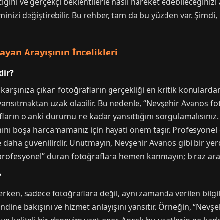
ktiğini ve gerçekçi beklentilerle nasıl hareket edebileceğin
nizi değiştirebilir. Bu rehber, tam da bu yüzden var. Şimdi,
ayan Arayışının İncelikleri
dir?
karşınıza çıkan fotoğrafların gerçekliği en kritik konulardan
 yansıtmaktan uzak olabilir. Bu nedenle, “Nevşehir Avanos fot
ların o anki durumu ne kadar yansıttığını sorgulamalısınız. 
ını boşa harcamamanız için hayati önem taşır. Profesyonel o
 daha güvenilirdir. Unutmayın, Nevşehir Avanos gibi bir ye
k profesyonel” duran fotoğraflara hemen kanmayın; biraz ara
?
erken, sadece fotoğraflara değil, aynı zamanda verilen bilgi
dine bakışını ve hizmet anlayışını yansıtır. Örneğin, “Nevşe