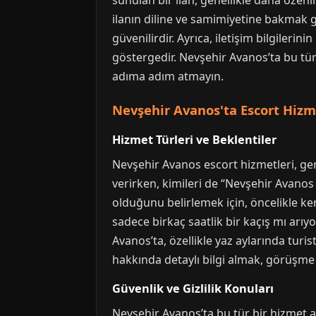
sunulan bir ilan, genellikle daha özenl
ilanın diline ve samimiyetine bakmak ger
güvenilirdir. Ayrıca, iletişim bilgiler
göstergedir. Nevşehir Avanos’ta bu tür
adıma adım atmayın.
Nevşehir Avanos'ta Escort Hizm
Hizmet Türleri ve Beklentiler
Nevşehir Avanos escort hizmetleri, gen
verirken, kimileri de “Nevşehir Avanos
olduğunu belirlemek için, öncelikle ken
sadece birkaç saatlik bir kaçış mı arı
Avanos’ta, özellikle yaz aylarında turis
hakkında detaylı bilgi almak, görüşme ö
Güvenlik ve Gizlilik Konuları
Nevşehir Avanos’ta bu tür bir hizmet alı