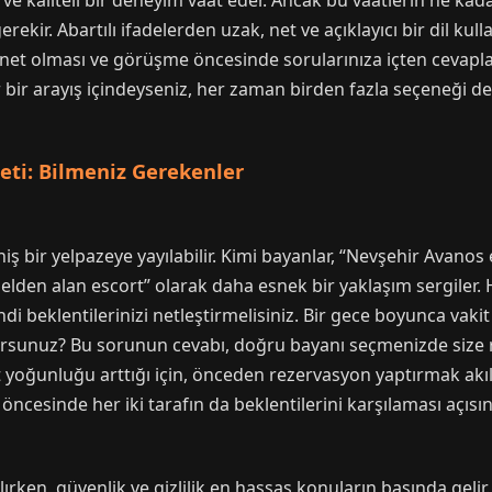
i ve kaliteli bir deneyim vaat eder. Ancak bu vaatlerin ne k
ekir. Abartılı ifadelerden uzak, net ve açıklayıcı bir dil kull
inin net olması ve görüşme öncesinde sorularınıza içten cevapl
 bir arayış içindeyseniz, her zaman birden fazla seçeneği de
eti: Bilmeniz Gerekenler
iş bir yelpazeye yayılabilir. Kimi bayanlar, “Nevşehir Avanos
 elden alan escort” olarak daha esnek bir yaklaşım sergiler
di beklentilerinizi netleştirmelisiniz. Bir gece boyunca vak
yorsunuz? Bu sorunun cevabı, doğru bayanı seçmenizde size 
t yoğunluğu arttığı için, önceden rezervasyon yaptırmak akıllıc
ncesinde her iki tarafın da beklentilerini karşılaması açısın
rken, güvenlik ve gizlilik en hassas konuların başında gelir. 