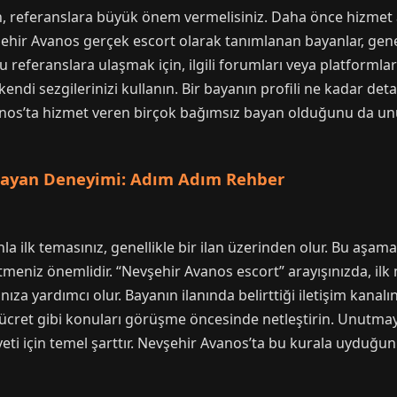
, referanslara büyük önem vermelisiniz. Daha önce hizmet al
vşehir Avanos gerçek escort olarak tanımlanan bayanlar, gen
Bu referanslara ulaşmak için, ilgili forumları veya platformlar
di sezgilerinizi kullanın. Bir bayanın profili ne kadar detay
Avanos’ta hizmet veren birçok bağımsız bayan olduğunu da un
 Bayan Deneyimi: Adım Adım Rehber
la ilk temasınız, genellikle bir ilan üzerinden olur. Bu aşama
tmeniz önemlidir. “Nevşehir Avanos escort” arayışınızda, ilk m
za yardımcı olur. Bayanın ilanında belirttiği iletişim kanalın
 ücret gibi konuları görüşme öncesinde netleştirin. Unutmayın,
eti için temel şarttır. Nevşehir Avanos’ta bu kurala uyduğun