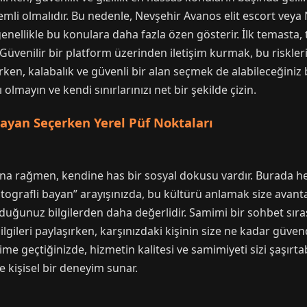
li olmalıdır. Bu nedenle, Nevşehir Avanos elit escort veya N
enellikle bu konulara daha fazla özen gösterir. İlk temasta,
Güvenilir bir platform üzerinden iletişim kurmak, bu riskler
rken, kalabalık ve güvenli bir alan seçmek de alabileceğiniz
lmayın ve kendi sınırlarınızı net bir şekilde çizin.
Bayan Seçerken Yerel Püf Noktaları
na rağmen, kendine has bir sosyal dokusu vardır. Burada her
grafli bayan” arayışınızda, bu kültürü anlamak size avantaj s
lduğunuz bilgilerden daha değerlidir. Samimi bir sohbet sıras
leri paylaşırken, karşınızdaki kişinin size ne kadar güvend
ime geçtiğinizde, hizmetin kalitesi ve samimiyeti sizi şaşırta
ve kişisel bir deneyim sunar.