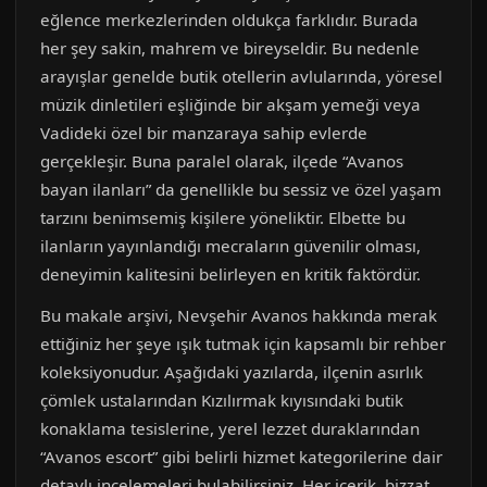
eğlence merkezlerinden oldukça farklıdır. Burada
her şey sakin, mahrem ve bireyseldir. Bu nedenle
arayışlar genelde butik otellerin avlularında, yöresel
müzik dinletileri eşliğinde bir akşam yemeği veya
Vadideki özel bir manzaraya sahip evlerde
gerçekleşir. Buna paralel olarak, ilçede “Avanos
bayan ilanları” da genellikle bu sessiz ve özel yaşam
tarzını benimsemiş kişilere yöneliktir. Elbette bu
ilanların yayınlandığı mecraların güvenilir olması,
deneyimin kalitesini belirleyen en kritik faktördür.
Bu makale arşivi, Nevşehir Avanos hakkında merak
ettiğiniz her şeye ışık tutmak için kapsamlı bir rehber
koleksiyonudur. Aşağıdaki yazılarda, ilçenin asırlık
çömlek ustalarından Kızılırmak kıyısındaki butik
konaklama tesislerine, yerel lezzet duraklarından
“Avanos escort” gibi belirli hizmet kategorilerine dair
detaylı incelemeleri bulabilirsiniz. Her içerik, bizzat