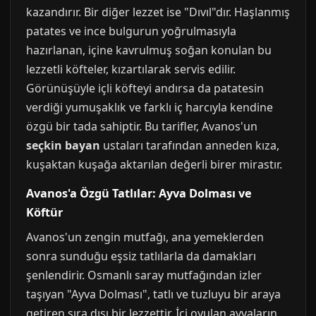
kazandırır. Bir diğer lezzet ise "Dıvıl"dır. Haşlanmış
patates ve ince bulgurun yoğrulmasıyla
hazırlanan, içine kavrulmuş soğan konulan bu
lezzetli köfteler, kızartılarak servis edilir.
Görünüşüyle içli köfteyi andırsa da patatesin
verdiği yumuşaklık ve farklı iç harcıyla kendine
özgü bir tada sahiptir. Bu tarifler, Avanos'un
seçkin bayan
ustaları tarafından anneden kıza,
kuşaktan kuşağa aktarılan değerli birer mirastır.
Avanos'a Özgü Tatlılar: Ayva Dolması ve
Köftür
Avanos'un zengin mutfağı, ana yemeklerden
sonra sunduğu eşsiz tatlılarla da damakları
şenlendirir. Osmanlı saray mutfağından izler
taşıyan "Ayva Dolması", tatlı ve tuzluyu bir araya
getiren sıra dışı bir lezzettir. İçi oyulan ayvaların