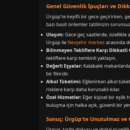
Genel Güvenlik İpuçları ve Dik
Ürgüp'te keyifli bir gece geçirirken, g
bazı basit önlemler tatilinizin sorunsu
Ulaşım:
Gece geç saatlerde, özellikle 
Ürgüp ile
Nevşehir merkez
arasında dü
Bilinmeyen Tekliflere Karşı Dikkatli
tekliflere karşı temkinli yaklaşın.
Değerli Eşyalar:
Kalabalık mekanlarda 
bir fikirdir.
Alkol Tüketimi:
Eğlenirken alkol tüket
risklere karşı daha korunaklı kılar.
Özel Hizmetler:
Eğer kişisel bir eşlik
buluşma için halka açık, güvenli bir yer
Sonuç: Ürgüp'te Unutulmaz ve 
Ürgüp, tarihi dokusu ve doğal güzellikl