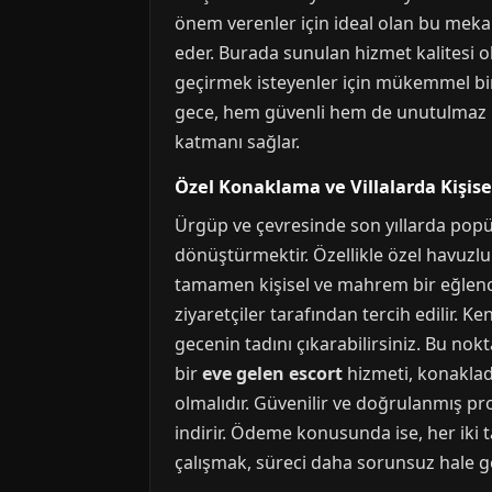
önem verenler için ideal olan bu mekan
eder. Burada sunulan hizmet kalitesi ol
geçirmek isteyenler için mükemmel bir
gece, hem güvenli hem de unutulmaz bir
katmanı sağlar.
Özel Konaklama ve Villalarda Kişis
Ürgüp ve çevresinde son yıllarda popül
dönüştürmektir. Özellikle özel havuzlu v
tamamen kişisel ve mahrem bir eğlence
ziyaretçiler tarafından tercih edilir. K
gecenin tadını çıkarabilirsiniz. Bu nok
bir
eve gelen escort
hizmeti, konakladı
olmalıdır. Güvenilir ve doğrulanmış prof
indirir. Ödeme konusunda ise, her iki 
çalışmak, süreci daha sorunsuz hale get