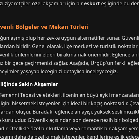
zı ziyaretçiler, özel akşamları için bir
eskort
eşliğinde bu den
venli Bölgeler ve Mekan Türleri
oğunlaşmış olup her zevke uygun alternatifler sunar. Güvenli
rdan biridir. Genel olarak, ilçe merkezi ve turistik noktalar 
güvenlik önlemlerini elden bırakmamak önemlidir. Eğlence anl
bir gece geçirmenizi sağlar. Aşağıda, Ürgüp'ün farklı eğlen
neyimler yaşayabileceğinizi detaylıca inceleyeceğiz.
liğinde Sakin Akşamlar
nni Tepesi ve etekleri, ilçenin en büyüleyici manzaralarınd
ğini hissetmek isteyenler için ideal bir kaçış noktasıdır. Çe
nlardan oluşur. Buradaki eğlence anlayışı, yüksek sesli müzikt
uruludur. Güvenlik açısından son derece nezih bir bölgedir. 
ndır. Özellikle özel bir kutlama veya romantik bir akşam yem
akşamı daha da özel kılmak isteyenler, kendilerine eşlik edece