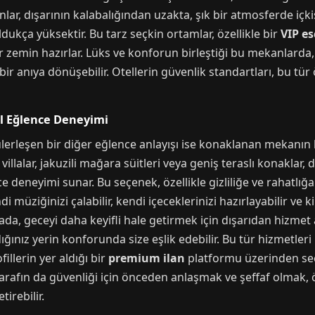
lar, dışarının kalabalığından uzakta, şık bir atmosferde iç
dukça yüksektir. Bu tarz seçkin ortamlar, özellikle bir
VIP es
 zemin hazırlar. Lüks ve konforun birleştiği bu mekanlarda,
 anıya dönüşebilir. Otellerin güvenlik standartları, bu tür 
el Eğlence Deneyimi
erleşen bir diğer eğlence anlayışı ise konaklanan mekanın 
illalar, jakuzili mağara süitleri veya geniş teraslı konaklar,
 deneyimi sunar. Bu seçenek, özellikle gizliliğe ve rahatlı
endi müziğinizi çalabilir, kendi içeceklerinizi hazırlayabilir 
tada, geceyi daha keyifli hale getirmek için dışarıdan hizmet
ğınız yerin konforunda size eşlik edebilir. Bu tür hizmetler
illerin yer aldığı bir
premium ilan
platformu üzerinden seç
tarafın da güvenliği için önceden anlaşmak ve şeffaf olmak,
irebilir.