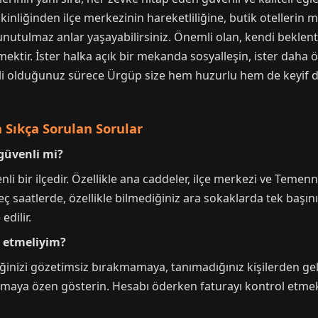
inliğinden ilçe merkezinin hareketliliğine, butik otellerin m
nutulmaz anlar yaşayabilirsiniz. Önemli olan, kendi beklent
tmektir. İster halka açık bir mekanda sosyalleşin, ister daha 
katli olduğunuz sürece Ürgüp size hem huzurlu hem de keyif d
Sıkça Sorulan Sorular
güvenli mi?
 bir ilçedir. Özellikle ana caddeler, ilçe merkezi ve Temenni 
geç saatlerde, özellikle bilmediğiniz ara sokaklarda tek baş
dilir.
 etmeliyim?
eğinizi gözetimsiz bırakmamaya, tanımadığınız kişilerden ge
ıkmaya özen gösterin. Hesabı öderken faturayı kontrol etmek 