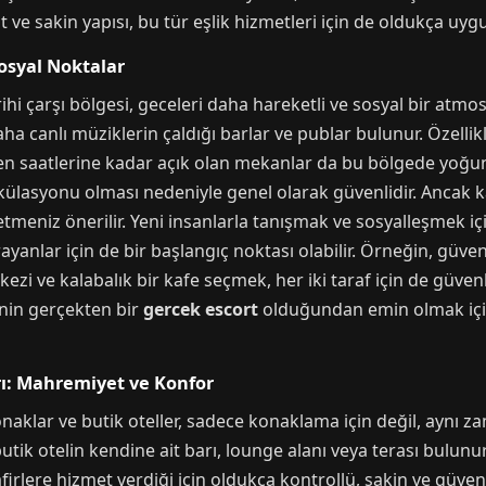
elit ve sakin yapısı, bu tür eşlik hizmetleri için de oldukça 
Sosyal Noktalar
ihi çarşı bölgesi, geceleri daha hareketli ve sosyal bir atmo
 daha canlı müziklerin çaldığı barlar ve publar bulunur. Özellik
leyen saatlerine kadar açık olan mekanlar da bu bölgede yoğ
sirkülasyonu olması nedeniyle genel olarak güvenlidir. Ancak
 etmeniz önerilir. Yeni insanlarla tanışmak ve sosyalleşmek i
yanlar için de bir başlangıç noktası olabilir. Örneğin, güve
i ve kalabalık bir kafe seçmek, her iki taraf için de güvenli 
inin gerçekten bir
gercek escort
olduğundan emin olmak içi
rı: Mahremiyet ve Konfor
aklar ve butik oteller, sadece konaklama için değil, aynı 
butik otelin kendine ait barı, lounge alanı veya terası bulun
irlere hizmet verdiği için oldukça kontrollü, sakin ve güven