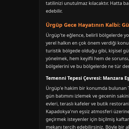
tatilinizi unutulmaz kılacaktır. Hatta ba
edebilir.
Ürgüp Gece Hayatının Kalbi: Gü
Ürgüp'te eğlence, belirli bölgelerde y
yerel halkın en çok önem verdiği konula
turistik bölgede olduğu gibi, kişisel 
yönelmek, hem keyifli hem de sorunsuz 
bölgelerini ve bu bölgelerde ne tür de
Temenni Tepesi Çevresi: Manzara Eş
Ürgüp'e hakim bir konumda bulunan Teme
gün batımını izlemek ve gecenin sakinli
evleri, teraslı kafeler ve butik restora
Kapadokya'nın eşsiz atmosferi üzerine k
geçirmek isteyenler için biçilmiş kafta
mekanı tercih edebilirsiniz. Böyle bir 