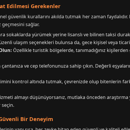
kat Edilmesi Gerekenler
enel güvenlik kurallarını akılda tutmak her zaman faydalıdır.
z geçmesini sağlar.
ara sokaklarda yürümek yerine lisanslı ve bilinen taksi dura
zenli ulaşım seçenekleri bulunsa da, gece kişisel veya ticar
 Olun:
Özellikle turistik bölgelerde, tanımadığınız kişilerden 
çantanıza ve cep telefonunuza sahip çıkın. Değerli eşyaların
imini kontrol altında tutmak, çevrenizde olup bitenlerin fark
 hizmeti almayı düşünüyorsanız, mutlaka önceden araştırma y
 seçin.
Güvenli Bir Deneyim
erinin yanı sıra, her zevke hitap eden güvenli ve kaliteli eğl