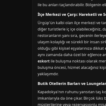
ile bu anları taçlandırabilir. Bölgenin 
İlçe Merkezi ve Çarşı: Hareketli ve 
Ürgüp'ün kalbi olan ilçe merkezi ve tar
diğer turistlerle iç içe olabileceğiniz,
restoranların yanı sıra, gecenin iler
ulaşım kolaylığı ve sürekli bir insan 
olduğu gibi kişisel eşyalarınıza dikkat
aynı zamanda daha özel bir eğlence ara
eskort
ile buluşma noktası olarak merkez
buluşma öncesi, hizmet alacağınız kiş
yaklaşımdır.
Butik Otellerin Barları ve Loungela
Kapadokya'nın ruhunu yansıtan taş kon
imkanlarıyla da öne çıkar. Birçok lüks 
müşterilerine veya rezervasyonlu misaf