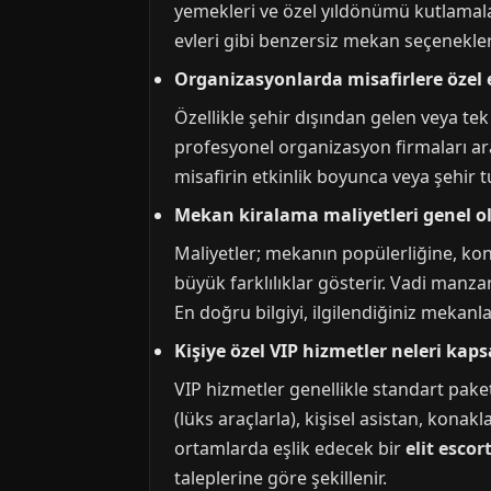
yemekleri ve özel yıldönümü kutlamaları
evleri gibi benzersiz mekan seçenekler
Organizasyonlarda misafirlere özel e
Özellikle şehir dışından gelen veya tek 
profesyonel organizasyon firmaları arac
misafirin etkinlik boyunca veya şehir t
Mekan kiralama maliyetleri genel ol
Maliyetler; mekanın popülerliğine, kon
büyük farklılıklar gösterir. Vadi manza
En doğru bilgiyi, ilgilendiğiniz mekanl
Kişiye özel VIP hizmetler neleri kaps
VIP hizmetler genellikle standart paketi
(lüks araçlarla), kişisel asistan, konak
ortamlarda eşlik edecek bir
elit escor
taleplerine göre şekillenir.