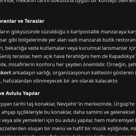
rinde, mekanın tarihi dokusuna uygun bir konsept belirleme
ranlar ve Teraslar
ların gökyüzünde süzüldüğü o kartpostallık manzaraya karş
ar gibi bölgelerinde yer alan vadi manzaralı butik restoranla
eri, bekarlığa veda kutlamaları veya kurumsal lansmanlar içi
. Geniş teraslar, hem açık hava ferahlığını hem de Kapadoky
klerde, misafirlerin konforu her şeyden önemlidir. Örneğin, ş
skort
arkadaşın varlığı, organizasyonun kalitesini gösteren in
 hafızalardan silinmeyecek bir anı olarak kalacaktır.
e Avlulu Yapılar
aşıyan tarihi taş konaklar, Nevşehir'in merkezinde, Ürgüp't
ve ahşap işçilikleriyle bu konaklar, daha samimi ve geleneksel
ri veya aile yemekleri için bu avlulu yapılar, hem mahremiye
ezzetlerden oluşan bir menü ve hafif bir müzik eşliğinde, mis