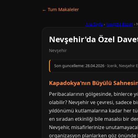
← Tum Makaleler
Ana Sayfa
›
Nevşehir Escort
›
N
Nevşehir'da Özel Dave
Nevşehir
Son guncelleme:
28.04.2026
· Icerik, Nevşehir 
Kapadokya'nın Büyülü Sahnesin
Peribacalarının gölgesinde, binlerce yıll
olabilir? Nevşehir ve çevresi, sadece 
yıldönümü kutlamalarına kadar her tür
en sıradan etkinliği bile masalsı bir 
Nevşehir, misafirlerinize unutamayacakl
organizasyon planlarken göz önünde bu