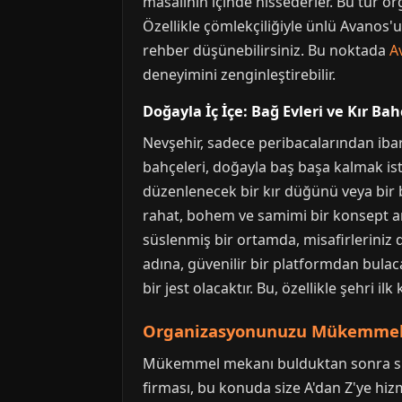
masalının içinde hissederler. Bu tür o
Özellikle çömlekçiliğiyle ünlü Avanos'u 
rehber düşünebilirsiniz. Bu noktada
A
deneyimini zenginleştirebilir.
Doğayla İç İçe: Bağ Evleri ve Kır Bah
Nevşehir, sadece peribacalarından ibar
bahçeleri, doğayla baş başa kalmak iste
düzenlenecek bir kır düğünü veya bir 
rahat, bohem ve samimi bir konsept aray
süslenmiş bir ortamda, misafirleriniz 
adına, güvenilir bir platformdan bulac
bir jest olacaktır. Bu, özellikle şehri i
Organizasyonunuzu Mükemmelle
Mükemmel mekanı bulduktan sonra sıra,
firması, bu konuda size A'dan Z'ye hiz