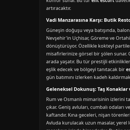
konfor sunar. Bu tür
elit escort
davetle
artıracaktır.
Vadi Manzarasına Karşı: Butik Resto
Güneşin doğuşu veya batışında, balon
Nevşehir'in Uçhisar, Göreme ve Ortahis
dönüştürüyor. Özellikle kokteyl partil
misafirlerinize görsel bir şölen sunar
arada yaşatır. Bu tür prestijli etkinli
eşlik edecek ve bölgeyi tanıtacak bir
e
gün batımını izlerken kadeh kaldırmak,
Geleneksel Dokunuş: Taş Konaklar v
Rum ve Osmanlı mimarisinin izlerini t
çıkar. Geniş avluları, cumbalı odaları 
kaftandır. Kına geceleri, nişan törenle
Avluda kurulacak uzun masalar, yerel l