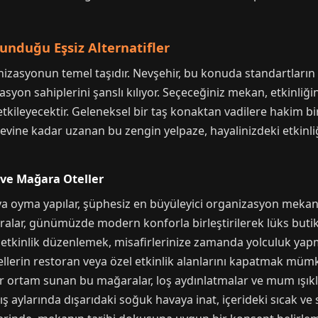
nduğu Eşsiz Alternatifler
izasyonun temel taşıdır. Nevşehir, bu konuda standartların 
yon sahiplerini şanslı kılıyor. Seçeceğiniz mekan, etkinliği
kileyecektir. Geleneksel bir taş konaktan vadilere hakim bir 
vine kadar uzanan bu zengin yelpaze, hayalinizdeki etkinli
 ve Mağara Oteller
a oyma yapılar, şüphesiz en büyüleyici organizasyon mekanlar
ralar, günümüzde modern konforla birleştirilerek lüks butik
tkinlik düzenlemek, misafirlerinize zamanda yolculuk yapma
ellerin restoran veya özel etkinlik alanlarını kapatmak mümk
r ortam sunan bu mağaralar, loş aydınlatmalar ve mum ışıkla
kış aylarında dışarıdaki soğuk havaya inat, içerideki sıcak ve