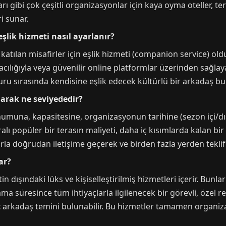
 gibi çok çeşitli organizasyonlar için kaya oyma oteller, ter
i sunar.
şlik hizmeti nasıl ayarlanır?
katılan misafirler için eşlik hizmeti (companion service) oldu
ılığıyla veya güvenilir online platformlar üzerinden sağlayab
uru sırasında kendisine eşlik edecek kültürlü bir arkadaş bu
arak ne seviyededir?
umuna, kapasitesine, organizasyonun tarihine (sezon içi/dış
ralı popüler bir terasın maliyeti, daha iç kısımlarda kalan bi
arla doğrudan iletişime geçerek ve birden fazla yerden teklif 
ar?
n dışındaki lüks ve kişiselleştirilmiş hizmetleri içerir. Bunl
lama süresince tüm ihtiyaçlarla ilgilenecek bir görevli, özel r
t
arkadaş temini bulunabilir. Bu hizmetler tamamen organiz