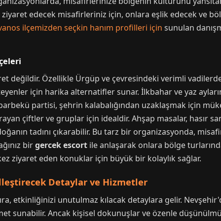
rganizasyonlarda, misafirlerinize bölgenin kültürünü yansıt
ziyaret edecek misafirleriniz için, onlara eşlik edecek ve böl
vanos ilçemizden seçkin hanım profilleri için
sunulan danışma
çeleri
et değildir. Özellikle Ürgüp ve çevresindeki verimli vadiler
yenler için harika alternatifler sunar. İlkbahar ve yaz aylar
barbekü partisi, şehrin kalabalığından uzaklaşmak için müke
an çiftler ve gruplar için idealdir. Ahşap masalar, hasır sand
doğanın tadını çıkarabilir. Bu tarz bir organizasyonda, misa
ağınız bir
gercek escort
ile anlaşarak onlara bölge turların
lk kez ziyaret eden konuklar için büyük bir kolaylık sağlar.
ştirecek Detaylar ve Hizmetler
 etkinliğinizi unutulmaz kılacak detaylara gelir. Nevşehir
met sunabilir. Ancak kişisel dokunuşlar ve özenle düşünülmüş