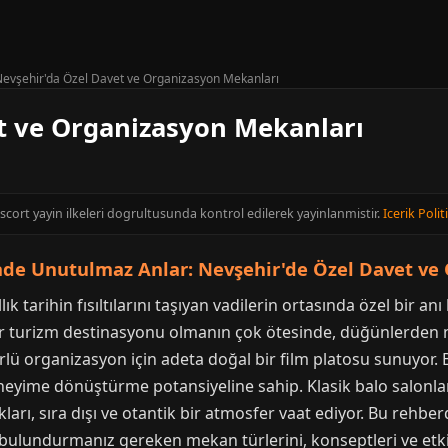
evşehir'da Özel Davet ve Organizasyon Mekanları
t ve Organizasyon Mekanları
Escort yayin ilkeleri dogrultusunda kontrol edilerek yayinlanmistir.
Icerik Polit
de Unutulmaz Anlar: Nevşehir'de Özel Davet ve
ık tarihin fısıltılarını taşıyan vadilerin ortasında özel bir a
bir turizm destinasyonu olmanın çok ötesinde, düğünlerden n
lü organizasyon için adeta doğal bir film platosu sunuyor.
deneyime dönüştürme potansiyeline sahip. Klasik balo salonl
arı, sıra dışı ve otantik bir atmosfer vaat ediyor. Bu rehber
lundurmanız gereken mekan türlerini, konseptleri ve etkinl