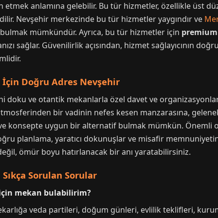
n etmek anlamına gelebilir. Bu tür hizmetler, özellikle üst dü
dilir. Nevşehir merkezinde bu tür hizmetler yaygındır ve
Mer
 bulmak mümkündür. Ayrıca, bu tür hizmetler için
premium 
anızı sağlar. Güvenilirlik açısından, hizmet sağlayıcının doğ
lidir.
k İçin Doğru Adres Nevşehir
hi doku ve otantik mekanlarla özel davet ve organizasyonlar 
tmosferinden bir vadinin nefes kesen manzarasına, geleneks
e konsepte uygun bir alternatif bulmak mümkün. Önemli ola
oğru planlama, yaratıcı dokunuşlar ve misafir memnuniyetin
ğil, ömür boyu hatırlanacak bir anı yaratabilirsiniz.
Sıkça Sorulan Sorular
için mekan bulabilirim?
arlığa veda partileri, doğum günleri, evlilik teklifleri, kuru