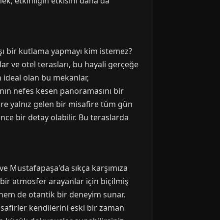
k, etkinliğin etkisini daha da
ı bir kutlama yapmayı kim istemez?
r ve otel terasları, bu hayali gerçeğe
n ideal olan bu mekanlar,
a'nın nefes kesen panoramasını bir
ehre yalnız gelen bir misafire tüm gün
ce bir detay olabilir. Bu teraslarda
e ve Mustafapaşa'da sıkça karşımıza
 bir atmosfer arayanlar için biçilmiş
t hem de otantik bir deneyim sunar.
afirler kendilerini eski bir zaman