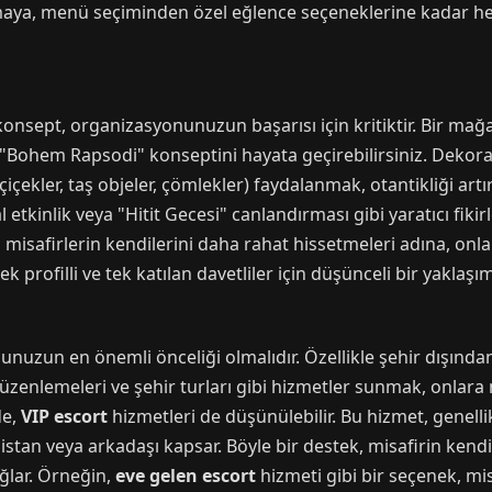
amaya, menü seçiminden özel eğlence seçeneklerine kadar he
nsept, organizasyonunuzun başarısı için kritiktir. Bir mağa
se "Bohem Rapsodi" konseptini hayata geçirebilirsiniz. Deko
içekler, taş objeler, çömlekler) faydalanmak, otantikliği art
tkinlik veya "Hitit Gecesi" canlandırması gibi yaratıcı fikirl
en misafirlerin kendilerini daha rahat hissetmeleri adına, onl
k profilli ve tek katılan davetliler için düşünceli bir yaklaşım
unuzun en önemli önceliği olmalıdır. Özellikle şehir dışından
üzenlemeleri ve şehir turları gibi hizmetler sunmak, onlara 
de,
VIP escort
hizmetleri de düşünülebilir. Bu hizmet, genell
 asistan veya arkadaşı kapsar. Böyle bir destek, misafirin ken
ağlar. Örneğin,
eve gelen escort
hizmeti gibi bir seçenek, mis