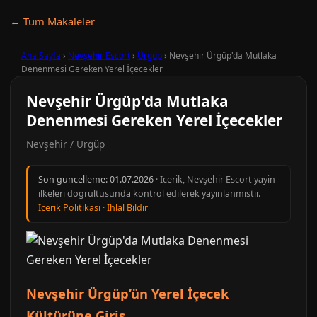
← Tum Makaleler
Ana Sayfa
›
Nevşehir Escort
›
Ürgüp
›
Nevşehir Ürgüp'da Mutlaka
Denenmesi Gereken Yerel İçecekler
Nevşehir Ürgüp'da Mutlaka
Denenmesi Gereken Yerel İçecekler
Nevşehir / Ürgüp
Son guncelleme:
01.07.2026
· Icerik, Nevşehir Escort yayin
ilkeleri dogrultusunda kontrol edilerek yayinlanmistir.
Icerik Politikasi
·
Ihlal Bildir
Nevşehir Ürgüp’ün Yerel İçecek
Kültürüne Giriş