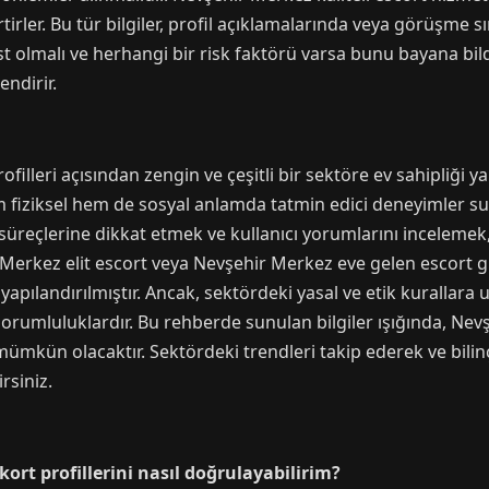
tirler. Bu tür bilgiler, profil açıklamalarında veya görüşme sır
 olmalı ve herhangi bir risk faktörü varsa bunu bayana bildi
endirir.
filleri açısından zengin ve çeşitli bir sektöre ev sahipliği y
m fiziksel hem de sosyal anlamda tatmin edici deneyimler sun
süreçlerine dikkat etmek ve kullanıcı yorumlarını incelemek
erkez elit escort veya Nevşehir Merkez eve gelen escort gib
apılandırılmıştır. Ancak, sektördeki yasal ve etik kurallara 
umluluklardır. Bu rehberde sunulan bilgiler ışığında, Nevşe
mkün olacaktır. Sektördeki trendleri takip ederek ve bilinç
irsiniz.
kort profillerini nasıl doğrulayabilirim?