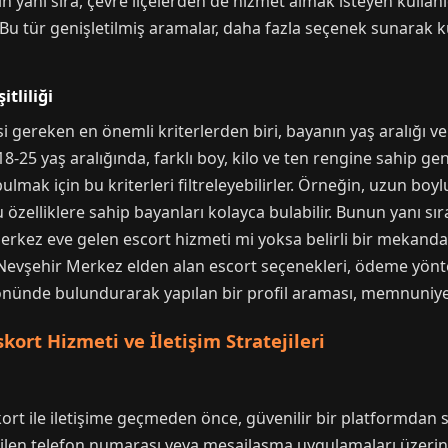
n yanı sıra, çevre ilçelerden de hizmet almak isteyen kullan
 Bu tür genişletilmiş aramalar, daha fazla seçenek sunarak ku
itliliği
i gereken en önemli kriterlerden biri, bayanın yaş aralığı ve 
 18-25 yaş aralığında, farklı boy, kilo ve ten rengine sahip ge
lmak için bu kriterleri filtreleyebilirler. Örneğin, uzun boylu
özelliklere sahip bayanları kolayca bulabilir. Bunun yanı sıra
 Merkez eve gelen escort hizmeti mi yoksa belirli bir mekanda
a, Nevşehir Merkez elden alan escort seçenekleri, ödeme yönt
 önünde bulundurarak yapılan bir profil araması, memnuniyet
ort Hizmeti ve İletişim Stratejileri
kort ile iletişime geçmeden önce, güvenilir bir platformdan 
erilen telefon numarası veya mesajlaşma uygulamaları üzerin