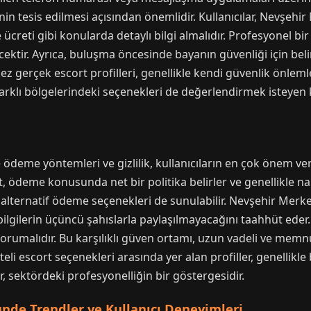
venin tesis edilmesi açısından önemlidir. Kullanıcılar, Nevşeh
creti gibi konularda detaylı bilgi almalıdır. Profesyonel bir
ecektir. Ayrıca, buluşma öncesinde bayanın güvenliği için beli
z gerçek escort profilleri, genellikle kendi güvenlik önlemle
farklı bölgelerindeki seçenekleri de değerlendirmek isteyen k
deme yöntemleri ve gizlilik, kullanıcıların en çok önem verd
, ödeme konusunda net bir politika belirler ve genellikle na
 alternatif ödeme seçenekleri de sunulabilir. Nevşehir Merke
bilgilerin üçüncü şahıslarla paylaşılmayacağını taahhüt eder. 
korumalıdır. Bu karşılıklı güven ortamı, uzun vadeli ve memnun
eli escort seçenekleri arasında yer alan profiller, genellikle 
, sektördeki profesyonelliğin bir göstergesidir.
nde Trendler ve Kullanıcı Deneyimleri