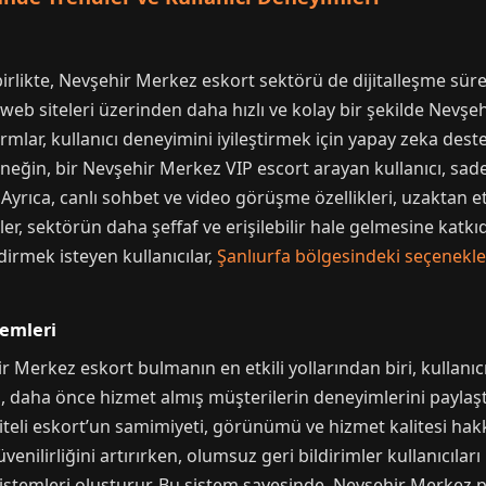
 birlikte, Nevşehir Merkez eskort sektörü de dijitalleşme sü
 web siteleri üzerinden daha hızlı ve kolay bir şekilde Nevşe
rmlar, kullanıcı deneyimini iyileştirmek için yapay zeka deste
eğin, bir Nevşehir Merkez VIP escort arayan kullanıcı, sadec
lir. Ayrıca, canlı sohbet ve video görüşme özellikleri, uzakta
ler, sektörün daha şeffaf ve erişilebilir hale gelmesine katk
irmek isteyen kullanıcılar,
Şanlıurfa bölgesindeki seçenekle
temleri
r Merkez eskort bulmanın en etkili yollarından biri, kullanıc
a, daha önce hizmet almış müşterilerin deneyimlerini paylaş
teli eskort’un samimiyeti, görünümü ve hizmet kalitesi hakk
nilirliğini artırırken, olumsuz geri bildirimler kullanıcıları 
s sistemleri oluşturur. Bu sistem sayesinde, Nevşehir Merke