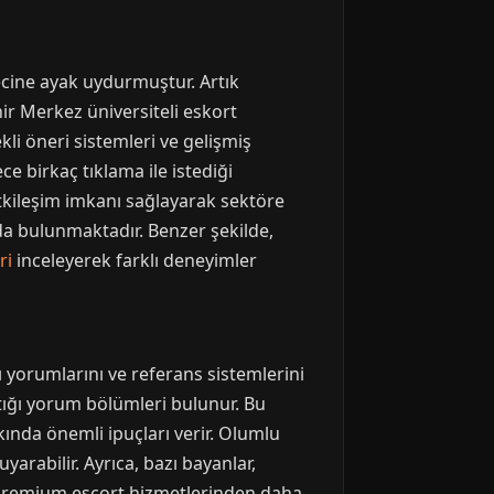
recine ayak uydurmuştur. Artık
hir Merkez üniversiteli eskort
kli öneri sistemleri ve gelişmiş
e birkaç tıklama ile istediği
n etkileşim imkanı sağlayarak sektöre
ıda bulunmaktadır. Benzer şekilde,
ri
inceleyerek farklı deneyimler
ı yorumlarını ve referans sistemlerini
tığı yorum bölümleri bulunur. Bu
ında önemli ipuçları verir. Olumlu
uyarabilir. Ayrıca, bazı bayanlar,
z premium escort hizmetlerinden daha