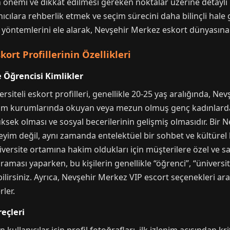
rın önemi ve dikkat edilmesi gereken noktalar üzerine detaylı
nıcılara rehberlik etmek ve seçim sürecini daha bilinçli hale 
a yöntemlerini ele alarak, Nevşehir Merkez eskort dünyasına 
ort Profillerinin Özellikleri
e Öğrencisi Kimlikler
iteli eskort profilleri, genellikle 20-25 yaş aralığında, Nevs
tim kurumlarında okuyan veya mezun olmuş genç kadınlardan
yüksek olması ve sosyal becerilerinin gelişmiş olmasıdır. Bir 
eyim değil, aynı zamanda entelektüel bir sohbet ve kültürel 
iversite ortamına hakim oldukları için müşterilere özel ve 
ması yaparken, bu kişilerin genellikle “öğrenci”, “üniversit
bilirsiniz. Ayrıca, Nevşehir Merkez VIP escort seçenekleri ara
rler.
eçleri