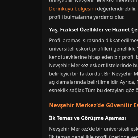
önleyebilir. Nevşehir Merkez merkezini
Derinkuyu bölgesini
değerlendirebilir.
profili bulmalarına yardımcı olur.
Yaş, Fiziksel Özellikler ve Hizmet Çeş
Profil araması sırasında dikkat edilmes
üniversiteli eskort profilleri genellikle
kendi zevklerine hitap eden bir profil bu
Nevşehir Merkez eskort listelerinde bu 
belirleyici bir faktördür. Bir Nevşehir
açıklamalarında belirtilmelidir. Ayrıc
esneklik sağlar. Tüm bu detayları göz
Nevşehir Merkez’de Güvenilir Esk
İlk Temas ve Görüşme Aşaması
Nevşehir Merkez’de bir üniversiteli es
İlk temas genellikle profil üzerinde v