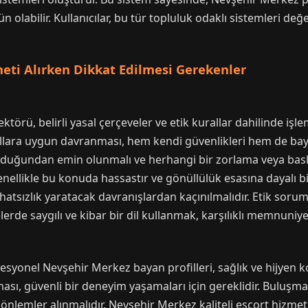
 olabilir. Kullanıcılar, bu tür topluluk odaklı sistemleri değ
eti Alırken Dikkat Edilmesi Gerekenler
törü, belirli yasal çerçeveler ve etik kurallar dahilinde işle
llara uygun davranması, hem kendi güvenlikleri hem de baya
t olduğundan emin olunmalı ve herhangi bir zorlama veya ba
enellikle bu konuda hassastır ve gönüllülük esasına dayalı bir
hatsızlık yaratacak davranışlardan kaçınılmalıdır. Etik soru
rde saygılı ve kibar bir dil kullanmak, karşılıklı memnuniyeti
syonel Nevşehir Merkez bayan profilleri, sağlık ve hijyen 
ması, güvenli bir deneyim yaşamaları için gereklidir. Buluşm
önlemler alınmalıdır. Nevşehir Merkez kaliteli escort hizmet