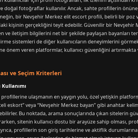
ullanıcılar için profil fotoğrafları, ilk izlenim açısından kri
ve doğal fotoğraflar kullanılır. Ancak, sahte profillerin önü
in, bir Nevşehir Merkez elit escort profili, belirli bir poz v
ndaki kişinin gerçekliğini teyit edebilir. Güvenilir bir Nevşeh
en ve iletişim bilgilerini net bir şekilde paylaşan bayanları t
me sistemleri de diğer kullanıcıların deneyimlerini görmek 
 önem veren platformlar, kullanıcı güvenliğini artırmakta v
sı ve Seçim Kriterleri
u Kullanımı
profillerine ulaşmanın en yaygın yolu, özel yetişkin platfor
iteli eskort” veya “Nevşehir Merkez bayan” gibi anahtar keli
bilirler. Bu noktada, arama sonuçlarında çıkan sitelerin güv
arken, sitenin kullanıcı dostu bir arayüze sahip olması, profil
Ayrıca, profillerin son giriş tarihlerine ve aktiflik durumlar