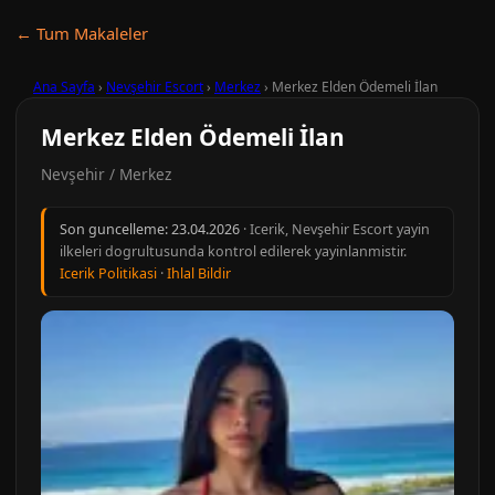
← Tum Makaleler
Ana Sayfa
›
Nevşehir Escort
›
Merkez
›
Merkez Elden Ödemeli İlan
Merkez Elden Ödemeli İlan
Nevşehir / Merkez
Son guncelleme:
23.04.2026
· Icerik, Nevşehir Escort yayin
ilkeleri dogrultusunda kontrol edilerek yayinlanmistir.
Icerik Politikasi
·
Ihlal Bildir