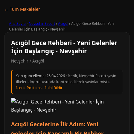
← Tum Makaleler
Ana Sayfa
›
Nevşehir Escort
›
Acıgöl
›
Acıgöl Gece Rehberi - Yeni
Gelenler İçin Başlangıç - Nevşehir
Acıgöl Gece Rehberi - Yeni Gelenler
İçin Başlangıç - Nevşehir
Nevşehir / Acıgöl
Son guncelleme:
26.04.2026
· Icerik, Nevşehir Escort yayin
ilkeleri dogrultusunda kontrol edilerek yayinlanmistir.
Icerik Politikasi
·
Ihlal Bildir
Acıgöl Gecelerine İlk Adım: Yeni
Gelenler İçin Kapsamlı Bir Rehber